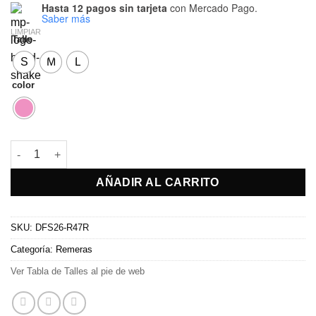
Hasta 12 pagos sin tarjeta
con Mercado Pago.
Saber más
LIMPIAR
Talle
S
M
L
color
Remera Julia cantidad
AÑADIR AL CARRITO
SKU:
DFS26-R47R
Categoría:
Remeras
Ver Tabla de Talles al pie de web