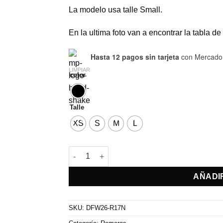
La modelo usa talle Small.
En la ultima foto van a encontrar la tabla de t
Hasta 12 pagos sin tarjeta
con Mercado
LIMPIAR
color
Talle
XS
S
M
L
Remera Curse cantidad
AÑADI
SKU:
DFW26-R17N