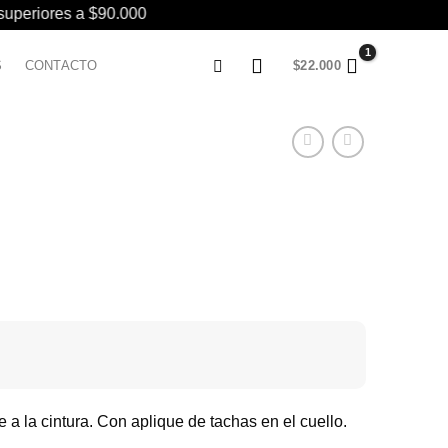
 superiores a $90.000
S
CONTACTO
$
22.000
a la cintura. Con aplique de tachas en el cuello.