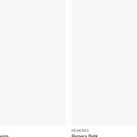
+
REMERAS
esta
Remera Batik