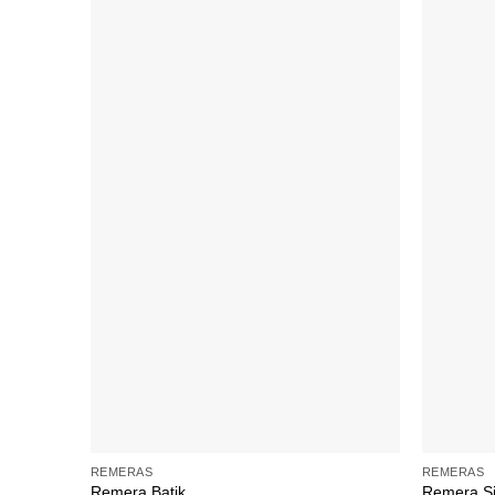
+
+
REMERAS
REMERAS
Remera Batik
Remera Si