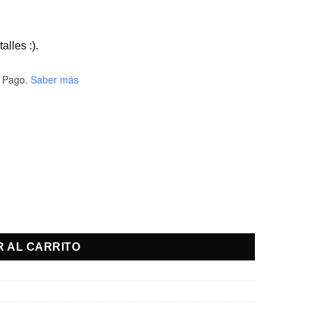
alles :).
 Pago.
Saber más
R AL CARRITO