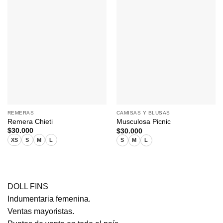
REMERAS
CAMISAS Y BLUSAS
Remera Chieti
Musculosa Picnic
$
30.000
$
30.000
XS
S
M
L
S
M
L
DOLL FINS
Indumentaria femenina.
Ventas mayoristas.