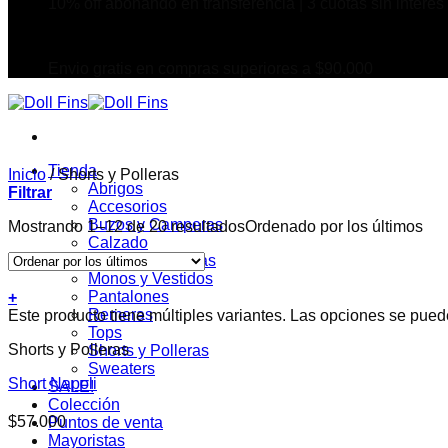
10% off abonando en transferencia | 3 cuotas sin interes
Envio gratis en compras superiores a $90.000
Tienda
Inicio
/
Shorts y Polleras
Abrigos
Filtrar
Accesorios
Buzos y Camperas
Mostrando 1–12 de 20 resultados
Ordenado por los últimos
Calzado
Camisas y Blusas
Monos y Vestidos
Pantalones
+
Remeras
Este producto tiene múltiples variantes. Las opciones se pued
Tops
Shorts y Polleras
Shorts y Polleras
Sweaters
Short Napoli
SALE!
Colección
$
57.000
Puntos de venta
Mayoristas