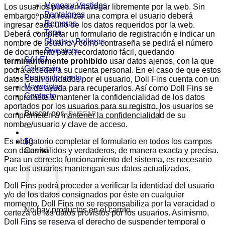
Monos y Vestidos
Los usuarios pueden navegar libremente por la web. Sin
Pantalones
embargo, para realizar una compra el usuario deberá
Remeras
ingresar cada uno de los datos requeridos por la web.
Tops
Deberá completar un formulario de registración e indicar un
Shorts y Polleras
nombre de usuario y como contraseña se pedirá el número
Sweaters
de documento para recordatorio fácil, quedando
SALE!
terminantemente prohibido
usar datos ajenos, con la que
Colección
podrá acceder a su cuenta personal. En el caso de que estos
Puntos de venta
datos sean olvidados por el usuario, Doll Fins cuenta con un
Mayoristas
servicio de ayuda para recuperarlos. Así como Doll Fins se
Contacto
compromete a mantener la confidencialidad de los datos
aportados por los usuarios para su registro, los usuarios se
Buscar por:
comprometen a mantener la confidencialidad de su
nombre/usuario y clave de acceso.
Es obligatorio completar el formulario en todos los campos
$
0
con datos válidos y verdaderos, de manera exacta y precisa.
Carrito
Para un correcto funcionamiento del sistema, es necesario
que los usuarios mantengan sus datos actualizados.
Doll Fins podrá proceder a verificar la identidad del usuario
y/o de los datos consignados por éste en cualquier
momento. Doll Fins no se responsabiliza por la veracidad o
No hay productos en el carrito.
certeza de los datos provistos por los usuarios. Asimismo,
Doll Fins se reserva el derecho de suspender temporal o