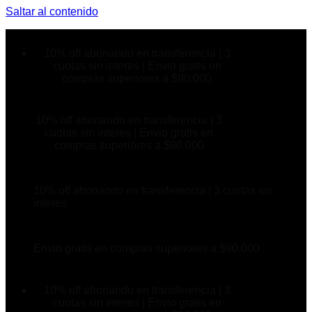
Saltar al contenido
10% off abonando en transferencia | 3
cuotas sin interes | Envio gratis en
compras superiores a $90.000
10% off abonando en transferencia | 3
cuotas sin interes | Envio gratis en
compras superiores a $90.000
10% off abonando en transferencia | 3 cuotas sin
interes
Envio gratis en compras superiores a $90.000
10% off abonando en transferencia | 3
cuotas sin interes | Envio gratis en