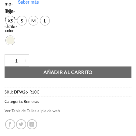
Saber más
Talle
XS
S
M
L
color
Remera Alma cantidad
AÑADIR AL CARRITO
SKU:
DFW26-R10C
Categoría:
Remeras
Ver Tabla de Talles al pie de web