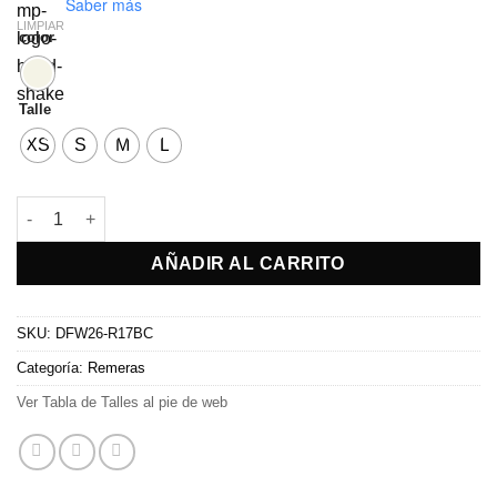
Saber más
LIMPIAR
color
Talle
XS
S
M
L
Remera Star cantidad
AÑADIR AL CARRITO
SKU:
DFW26-R17BC
Categoría:
Remeras
Ver Tabla de Talles al pie de web