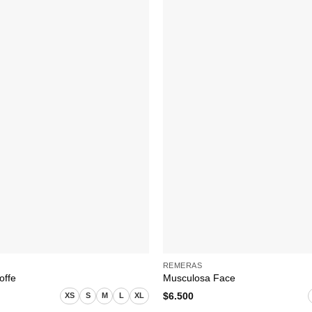
+
REMERAS
offe
Musculosa Face
$
6.500
XS
S
M
L
XL