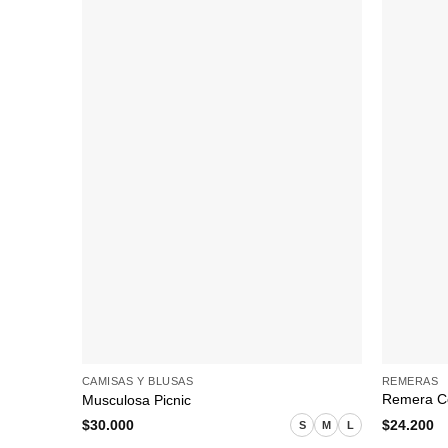
+
+
REMERAS
CAMISAS Y BLUSAS
Remera C
Musculosa Picnic
$
24.200
$
30.000
S
M
L