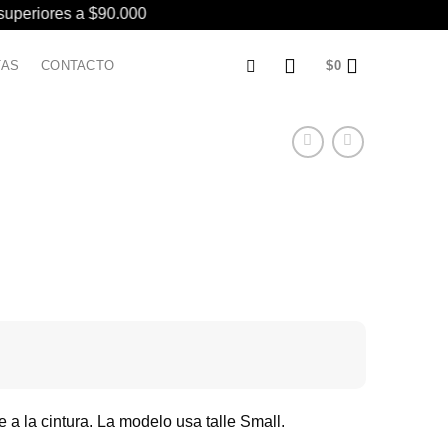
 superiores a $90.000
TAS
CONTACTO
$
0
a la cintura. La modelo usa talle Small.