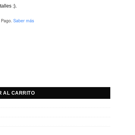
alles :).
 Pago.
Saber más
R AL CARRITO