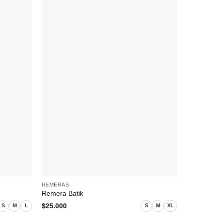
+
+
REMERAS
REMERAS
Remera Batik
Remera B
$
25.000
$
27.000
S
M
L
S
M
XL