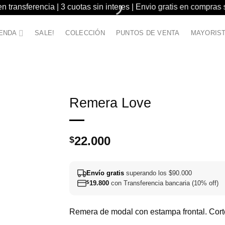
 transferencia | 3 cuotas sin interes | Envio gratis en compras
IENDA
SALE!
COLECCIÓN
PUNTOS DE VENTA
MAYORIS
Remera Love
22.000
$
Envío gratis
superando los $90.000
$
19.800
con Transferencia bancaria (10% off)
Remera de modal con estampa frontal. Corte 