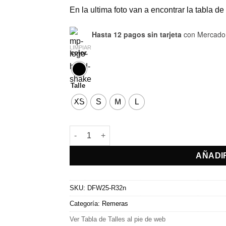
En la ultima foto van a encontrar la tabla de t
Hasta 12 pagos sin tarjeta
con Mercado
LIMPIAR
color
Talle
XS
S
M
L
Remera Love cantidad
AÑADI
SKU:
DFW25-R32n
Categoría:
Remeras
Ver Tabla de Talles al pie de web