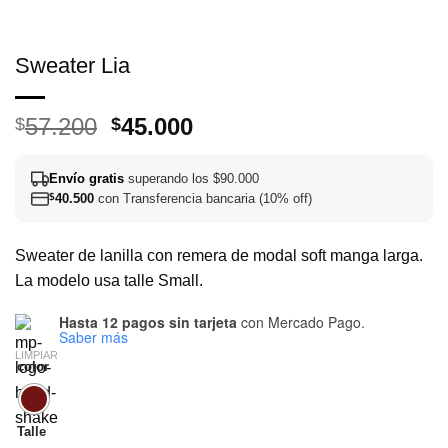
Sweater Lia
El
El
57.200
45.000
$
$
precio
precio
original
actual
Envío gratis
superando los $90.000
era:
es:
$
40.500
con Transferencia bancaria (10% off)
$57.200.
$45.000.
Sweater de lanilla con remera de modal soft manga larga.
La modelo usa talle Small.
Hasta 12 pagos sin tarjeta
con Mercado Pago.
Saber más
LIMPIAR
color
Talle