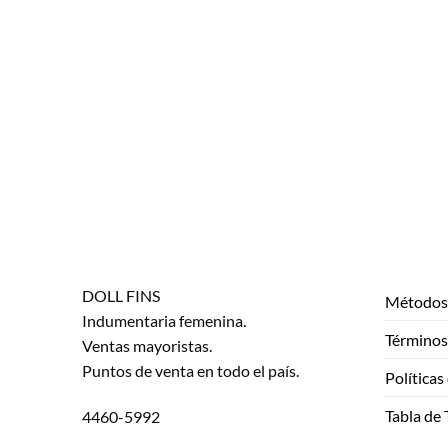
7
38
39
DOLL FINS
Métodos 
Indumentaria femenina.
Términos
Ventas mayoristas.
Puntos de venta en todo el país.
Políticas
Tabla de 
4460-5992