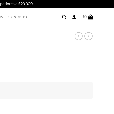
uperiores a $90.000
AS
CONTACTO
$
0