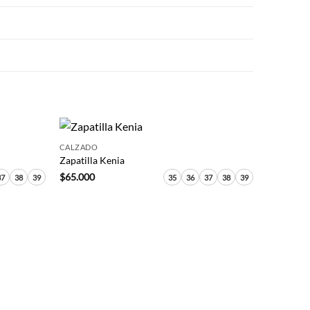
+
CALZADO
Zapatilla Kenia
$
65.000
37
38
39
35
36
37
38
39