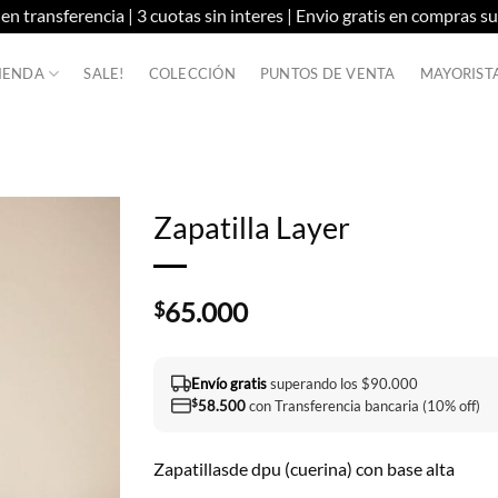
n transferencia | 3 cuotas sin interes | Envio gratis en compras s
IENDA
SALE!
COLECCIÓN
PUNTOS DE VENTA
MAYORIST
Zapatilla Layer
65.000
$
Envío gratis
superando los $90.000
$
58.500
con Transferencia bancaria (10% off)
Zapatillasde dpu (cuerina) con base alta