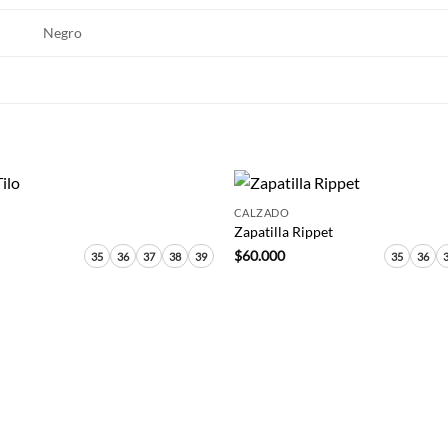
Negro
+
CALZADO
Zapatilla Rippet
$
60.000
35
36
37
38
39
35
36