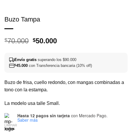
Buzo Tampa
El
El
70.000
50.000
$
$
precio
precio
original
actual
Envío gratis
superando los $90.000
era:
es:
$
45.000
con Transferencia bancaria (10% off)
$70.000.
$50.000.
Buzo de frisa, cuello redondo, con mangas combinadas a
tono con la estampa.
La modelo usa talle Small.
Hasta 12 pagos sin tarjeta
con Mercado Pago.
Saber más
LIMPIAR
color