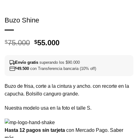
Buzo Shine
El
El
75.000
55.000
$
$
precio
precio
original
actual
Envío gratis
superando los $90.000
era:
es:
$
49.500
con Transferencia bancaria (10% off)
$75.000.
$55.000.
Buzo de frisa, corte a la cintura y ancho. con recorte en la
capucha. Bolsillo canguro grande.
Nuestra modelo usa en la foto el talle S.
Hasta 12 pagos sin tarjeta
con Mercado Pago.
Saber
más