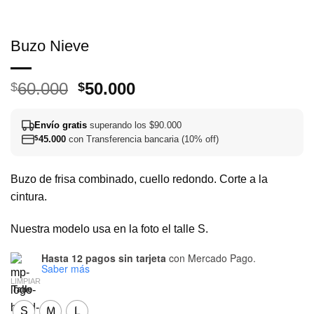
Buzo Nieve
El
El
60.000
50.000
$
$
precio
precio
original
actual
Envío gratis
superando los $90.000
era:
es:
$
45.000
con Transferencia bancaria (10% off)
$60.000.
$50.000.
Buzo de frisa combinado, cuello redondo. Corte a la
cintura.
Nuestra modelo usa en la foto el talle S.
Hasta 12 pagos sin tarjeta
con Mercado Pago.
Saber más
LIMPIAR
Talle
S
M
L