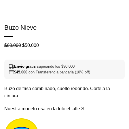
Buzo Nieve
El
El
$
60.000
$
50.000
precio
precio
original
actual
Envío gratis
superando los $90.000
era:
es:
$
45.000
con Transferencia bancaria (10% off)
$60.000.
$50.000.
Buzo de frisa combinado, cuello redondo. Corte a la
cintura.
Nuestra modelo usa en la foto el talle S.