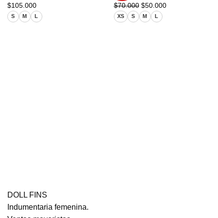
El
El
$
105.000
$
70.000
$
50.000
precio
precio
S
M
L
XS
S
M
L
original
actual
era:
es:
$70.000.
$50.000.
DOLL FINS
Indumentaria femenina.