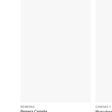
+
+
REMERAS
CAMISAS Y
Remera Camelia
Musculosa