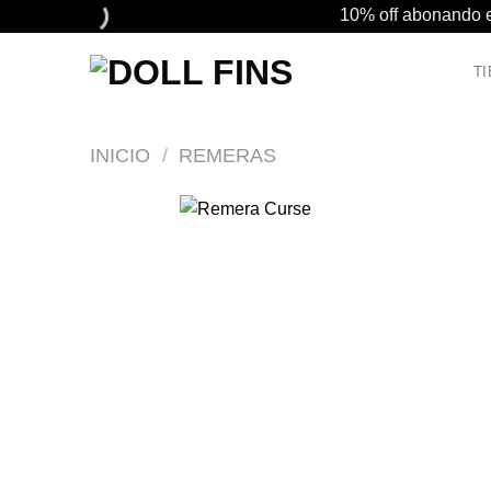
Saltar
10%
10%
10% off abonando en
al
off
off
contenido
abonando
abonando
T
en
en
transferencia
transferencia
| 3
| 3
INICIO
/
REMERAS
cuotas
cuotas
sin
sin
interes
interes
|
|
Envio
Envio
gratis
gratis
en
en
compras
compras
superiores
superiores
a
a
$90.000
$90.000