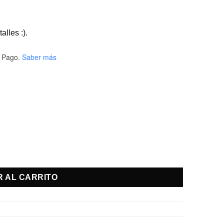
alles :).
 Pago.
Saber más
R AL CARRITO