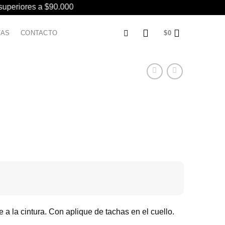
 superiores a $90.000
TAS
CONTACTO
$
0
a la cintura. Con aplique de tachas en el cuello.