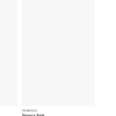
+
+
REMERAS
CAMISAS 
Remera Batik
Blusa Vitt