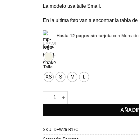
La modelo usa talle Small.
En la ultima foto van a encontrar la tabla de t
Hasta 12 pagos sin tarjeta
con Mercado
LIMPIAR
color
Talle
XS
S
M
L
Remera Curse cantidad
AÑADI
SKU:
DFW26-R17C