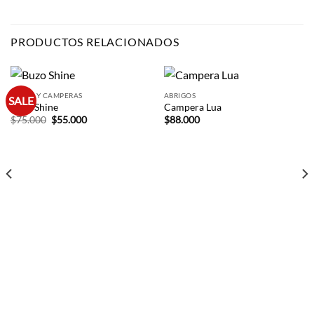
PRODUCTOS RELACIONADOS
BUZOS Y CAMPERAS
ABRIGOS
SALE
Buzo Shine
Campera Lua
El
El
$
75.000
$
55.000
$
88.000
precio
precio
original
actual
era:
es:
$75.000.
$55.000.