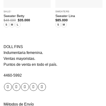
SALE!
SWEATERS
Sweater Betty
Sweater Lina
El
El
$
48.000
$
35.000
$
85.000
precio
precio
S
M
L
S
M
original
actual
era:
es:
$48.000.
$35.000.
DOLL FINS
Indumentaria femenina.
Ventas mayoristas.
Puntos de venta en todo el país.
4460-5992
Métodos de Envío