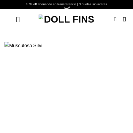
Saltar
10% off abonando en transferencia | 3 cuotas sin interes
al
contenido