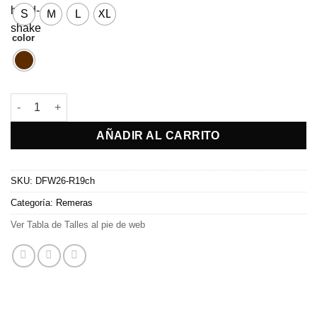
S
M
L
XL
color
Chomba Alex cantidad
AÑADIR AL CARRITO
SKU:
DFW26-R19ch
Categoría:
Remeras
Ver Tabla de Talles al pie de web