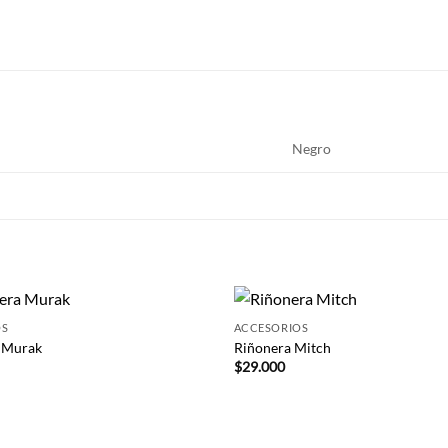
Negro
+
OS
ACCESORIOS
 Murak
Riñonera Mitch
$
29.000