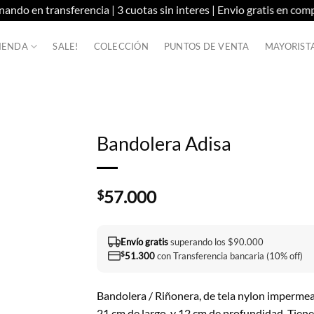
n transferencia | 3 cuotas sin interes | Envio gratis en compras s
IENDA
SALE!
COLECCIÓN
PUNTOS DE VENTA
MAYORIST
Bandolera Adisa
57.000
$
Envío gratis
superando los $90.000
$
51.300
con Transferencia bancaria (10% off)
Bandolera / Riñonera, de tela nylon impermea
21 cm de largo, y 12 cm de profundidad. Tiene 