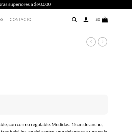
uperiores a $90.000
AS
CONTACTO
$
0
ble, con correo regulable. Medidas: 15cm de ancho,
tres bolsillos, en del centro, uno delantero y uno en la