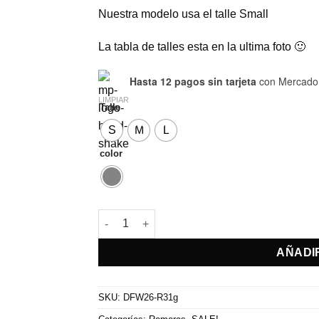
Nuestra modelo usa el talle Small
La tabla de talles esta en la ultima foto 🙂
Hasta 12 pagos sin tarjeta
con Mercado
LIMPIAR
Talle
S
M
L
color
Remeron Love cantidad
AÑADI
SKU:
DFW26-R31g