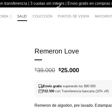
 transferencia | 3 cuotas sin interes | Envio gratis en compras
IENDA
SALE!
COLECCIÓN
PUNTOS DE VENTA
MAYORIS
Remeron Love
El
El
39.000
25.000
$
$
precio
precio
original
actual
Envío gratis
superando los $90.000
era:
es:
$
22.500
con Transferencia bancaria (10% off)
$39.000.
$25.000.
Remeron de algodon, pre lavado. Estampa