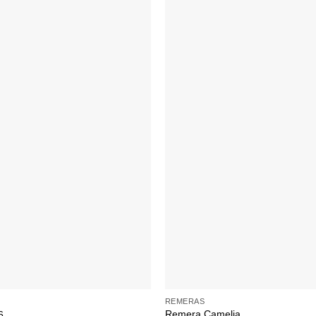
+
REMERAS
Remera Camelia
6