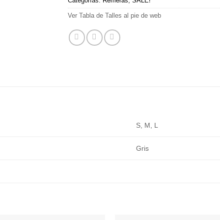
Categorías:
Remeras
,
SALE!
Ver Tabla de Talles al pie de web
S, M, L
Gris