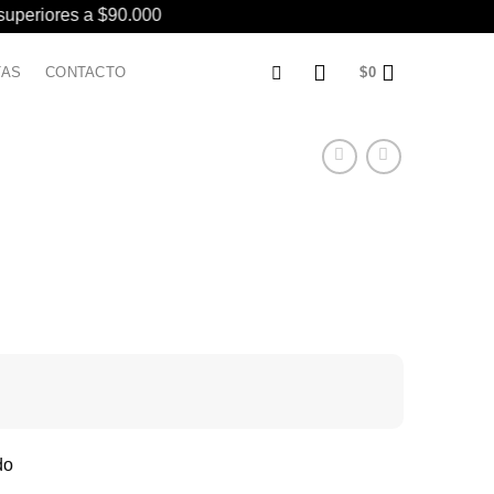
 superiores a $90.000
TAS
CONTACTO
$
0
do