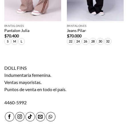
PANTALONES
PANTALONES
Pantalon Julia
Jeans Pilar
$
70.400
$
70.000
S
M
L
22
24
26
28
30
32
DOLL FINS
Indumentaria femenina.
Ventas mayoristas.
Puntos de venta en todo el país.
4460-5992