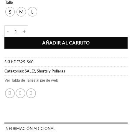
Talle
S
M
L
Short Picnic cantidad
AÑADIR AL CARRITO
SKU:
DFS25-S60
Categorías:
SALE!
,
Shorts y Polleras
Ver Tabla de Talles al pie de web
INFORMACIÓN ADICIONAL