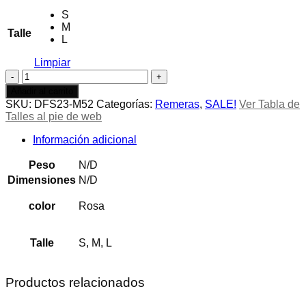
S
M
Talle
L
Limpiar
Musculosa
Twist
Añadir al carrito
cantidad
SKU:
DFS23-M52
Categorías:
Remeras
,
SALE!
Ver Tabla de
Talles al pie de web
Información adicional
Peso
N/D
Dimensiones
N/D
color
Rosa
Talle
S, M, L
Productos relacionados