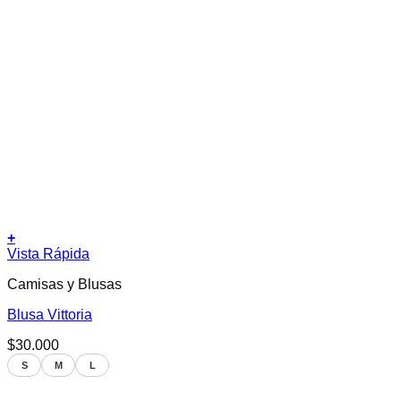
+
Este
Vista Rápida
producto
Camisas y Blusas
tiene
múltiples
Blusa Vittoria
variantes.
Las
$
30.000
opciones
se
S
M
L
pueden
elegir