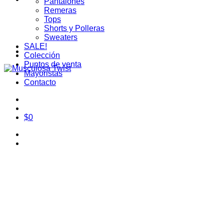
Pantalones
Remeras
Tops
Shorts y Polleras
Sweaters
SALE!
Colección
Puntos de venta
Mayoristas
Contacto
$
0